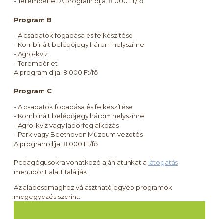
- Terembérlet A program díja: 8 000 Ft/fő
Program B
- A csapatok fogadása és felkészítése
- Kombinált belépőjegy három helyszínre
- Agro-kvíz
- Terembérlet
A program díja: 8 000 Ft/fő
Program C
- A csapatok fogadása és felkészítése
- Kombinált belépőjegy három helyszínre
- Agro-kvíz vagy laborfoglalkozás
- Park vagy Beethoven Múzeum vezetés
A program díja: 8 000 Ft/fő
Pedagógusokra vonatkozó ajánlatunkat a
látogatás
menüpont alatt találják.
Az alapcsomaghoz választható egyéb programok
megegyezés szerint.