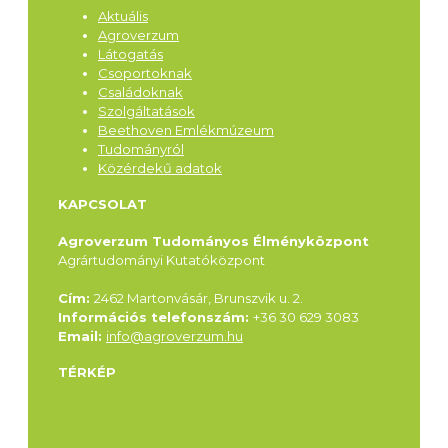
Aktuális
Agroverzum
Látogatás
Csoportoknak
Családoknak
Szolgáltatások
Beethoven Emlékmúzeum
Tudományról
Közérdekű adatok
KAPCSOLAT
Agroverzum Tudományos Élményközpont
Agrártudományi Kutatóközpont
Cím:
2462 Martonvásár, Brunszvik u. 2.
Információs telefonszám:
+36 30 629 3083
Email:
info@agroverzum.hu
TÉRKÉP