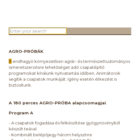
AGRO-PRÓBÁK
R
endhagyó környezetben agrár- és természettudományos
ismeretszerzésre lehetőséget adó csapatépítő
programokat kínálunk nyitvatartási időben. Animátorok
segítik a csapatok munkáját. Igény esetén étkezést is
biztosítunk.
A 180 perces AGRO-PRÓBA alapcsomagjai
:
Program A
- A csapatok fogadása és felkészítése gyógynövényből
készült teával
- Kombinált belépőjegy három helyszínre