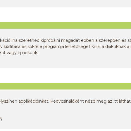
káció, ha szeretnéd kipróbálni magadat ebben a szerepben és sz
állítása és sokféle programja lehetőséget kínál a diákoknak a 
at vagy írj nekünk.
elyszínen applikációinkat. Kedvcsinálóként nézd meg az itt lát
Ő