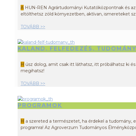
A
HUN-REN Agrártudományi Kutatóközpontnak és az Agr
eltölthetsz zöld környezetben, aktívan, ismereteket s
TOVÁBB >>
KALAND, FELFEDEZÉS, TUDOMÁN
H
úsz dolog, amit csak itt láthatsz, itt próbálhatsz ki
megihatsz!
TOVÁBB >>
PROGRAMOK
H
a szereted a természetet, ha érdekel a tudomány, es
programra! Az Agroverzum Tudományos Élményközpont 