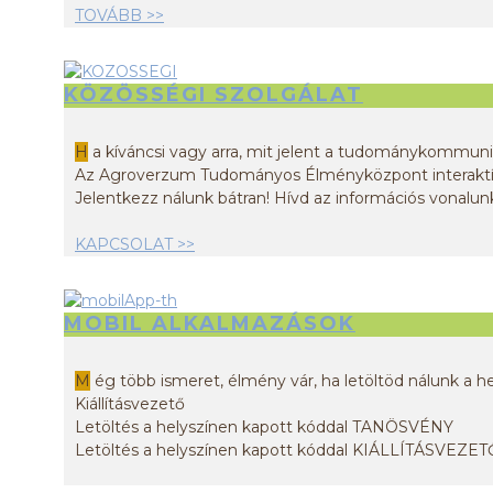
TOVÁBB >>
KÖZÖSSÉGI SZOLGÁLAT
H
a kíváncsi vagy arra, mit jelent a tudománykommuni
Az Agroverzum Tudományos Élményközpont interaktív ki
Jelentkezz nálunk bátran! Hívd az információs vonalunk
KAPCSOLAT >>
MOBIL ALKALMAZÁSOK
M
ég több ismeret, élmény vár, ha letöltöd nálunk a h
Kiállításvezető
Letöltés a helyszínen kapott kóddal TANÖSVÉNY
Letöltés a helyszínen kapott kóddal KIÁLLÍTÁSVEZET