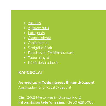
Aktuális
Agroverzum
Látogatás
Csoportoknak
Családoknak
Szolgáltatások
Beethoven Emlékmúzeum
Tudományról
Közérdekű adatok
KAPCSOLAT
Agroverzum Tudományos Élményközpont
Agrártudományi Kutatóközpont
Cím:
2462 Martonvásár, Brunszvik u. 2.
Információs telefonszám:
+36 30 629 3083