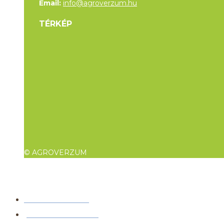
Email:
info@agroverzum.hu
TÉRKÉP
© AGROVERZUM
NYITVATARTÁS
JEGYINFORMÁCIÓ