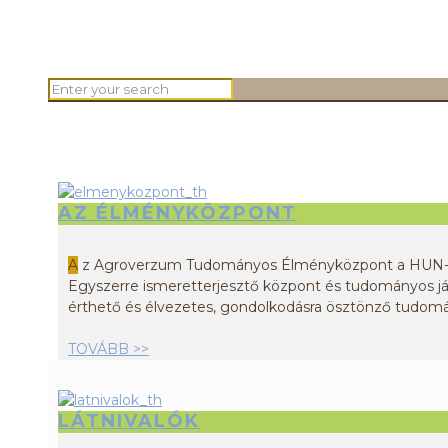
AZ ÉLMÉNYKÖZPONT
A
z Agroverzum Tudományos Élményközpont a HUN-RE
Egyszerre ismeretterjesztő központ és tudományos já
érthető és élvezetes, gondolkodásra ösztönző tudomá
TOVÁBB >>
LÁTNIVALÓK