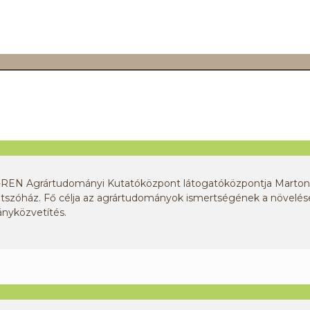
N Agrártudományi Kutatóközpont látogatóközpontja Marton
tszóház. Fő célja az agrártudományok ismertségének a növelése
nyközvetítés.