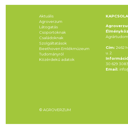
Aktuális
KAPCSOL
Agroverzum
Agroverz
Látogatás
Élménykö
Csoportoknak
Agrártudom
Családoknak
Szolgáltatások
Cím:
2462 M
Beethoven Emlékmúzeum
u. 2.
Tudományról
Informáci
Közérdekű adatok
30 629 308
Email:
inf
© AGROVERZUM