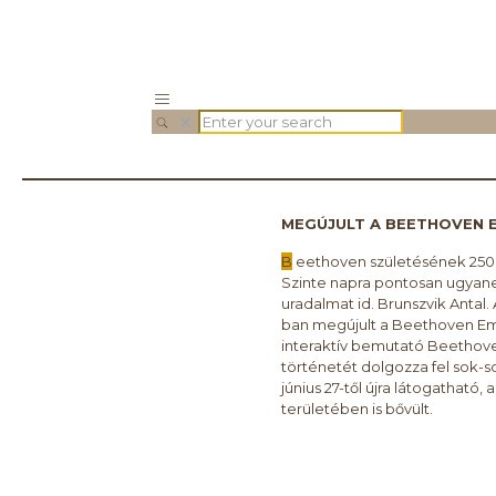
MEGÚJULT A BEETHOVEN 
B
eethoven születésének 250.
Szinte napra pontosan ugyane
uradalmat id. Brunszvik Antal.
ban megújult a Beethoven Em
interaktív bemutató Beethove
történetét dolgozza fel sok-so
június 27-től újra látogathat
területében is bővült.