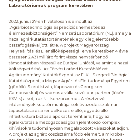
Laboratóriumok program keretében
2022. június 27-én hivatalosan is elindult az
„Agrárbiotechnológia és precíziós nemesítés az
élelmezésbiztonságért” Nemzeti Laboratórium (NL), amely a
hazai agrárkutatás történetének egyik legjelentősebb
összefogásával jött létre. A projekt Magyarország
Helyreállítási és Ellenállóképességi Terve keretében 4 évre
összesen 2,431 milliárd forint vissza nem térítendő
támogatásban részesül az Európai Uniótól, valamint a hazai
költségvetésből. Az Eötvös Loránd Kutatóhálózat
Agrártudományi Kutatóközpont, az ELKH Szegedi Biológiai
Kutatóközpont, a Magyar Agrár- és Élettudományi Egyetem
(gödöllői Szent István, Kaposvári és Georgikon
Campusokkal) és számos alvállalkozó ipari partner (főként
KKV-k) alkotja az NL-konzorciumot. A résztvevő
intézmények kutatói munkája, sok évtizedes szakmai
tapasztalata és a rendelkezésre álló, egyedülálló
infrastruktúra biztos alapokat teremt arra, hogy az
agrárkutatás a mezőgazdaságban jelentkező komplex
kihívásokra tudományosan megalapozott válaszokat adjon.
A projekt az agrárökoszisztéma főbb elemeit, a mikroba-