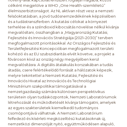
növény-állat kapcsolatrendszert foglalja magába, közös
célként megjelölve a WHO „One Health-szemléletű”
élelmiszerbiztonságot. Az NL aktívan részt vesz a nemzeti
felsőoktatásban, a jövő tudósnemzedékének képzésében
és a tudástranszferben. A kutatási célokat a környezet
terhelése és a széndioxid kibocsátás növelése nélkül kívánja
megvalósítani, összhangban a „Magyarország Kutatási,
Fejlesztési és Innovációs Stratégiája (2021–2030)” tervben
megfogalmazott prioritásokkal. Az Országos Fejlesztési és
Területfejlesztési Koncepcióban megfogalmazott területi
kohézió és az EU szubszidiaritás elvét követve, a projekt a
fővároson kívül az ország négy megyéjében kerül
megvalósításra. A digitális átalakulás korszakában a tudás
átadás, csere felértékelődő forrását a hálózatok képezik,
melyre tekintettel a Nemzeti Kutatási, Fejlesztési és
Innovációs Hivatal az Innovációs és Technológiai
Minisztérium szakpolitikai támogatásával a
nemzetgazdaság számára különösen perspektivikus
területein olyan tudásközpontok, Nemzeti Laboratóriumok
létrehozását és működtetését kívánja támogatni, amelyek
az egyes szakterületek kiemelkedő tudományos
csomópontjává válhatnak. A Nemzeti Laboratórium
felfedező és kísérleti megközelítésű kutatásoknak új,
nemzetközi dimenzióját nyitó, együttműködésen alapuló,