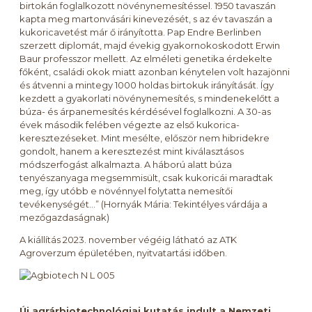
birtokán foglalkozott növénynemesítéssel. 1950 tavaszán
kapta meg martonvásári kinevezését, s az év tavaszán a
kukoricavetést már ő irányította. Pap Endre Berlinben
szerzett diplomát, majd évekig gyakornokoskodott Erwin
Baur professzor mellett. Az elméleti genetika érdekelte
főként, családi okok miatt azonban kénytelen volt hazajönni
és átvenni a mintegy 1000 holdas birtokuk irányítását. Így
kezdett a gyakorlati növénynemesítés, s mindenekelőtt a
búza- és árpanemesítés kérdésével foglalkozni. A 30-as
évek második felében végezte az első kukorica-
keresztezéseket. Mint mesélte, először nem hibridekre
gondolt, hanem a keresztezést mint kiválasztásos
módszerfogást alkalmazta. A háború alatt búza
tenyészanyaga megsemmisült, csak kukoricái maradtak
meg, így utóbb e növénnyel folytatta nemesítői
tevékenységét…” (Hornyák Mária: Tekintélyes várdája a
mezőgazdaságnak)
A kiállítás 2023. november végéig látható az ATK
Agroverzum épületében, nyitvatartási időben.
Új agrárbiotechnológiai kutatás indult a Nemzeti