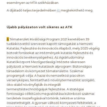
eseményen az MTA székházában.
A díjátadó teljes terjedelmében
itt
megtekinthető meg.
Újabb pályázaton volt sikeres az ATK
A
Tématerületi Kiválósági Program 2021 keretében 39
tudásközvetítő szervezet kapott támogatást a Nemzeti
Kutatási, Fejlesztési és Innovációs Alapból, mely 2025 végéig
biztosít forrásokat az intézmények kutatás-fejlesztési és
innovációs tevékenységeihez. Az Agrártudományi
Kutatóközpont Mezőgazdasági Intézete sikeresen
pályázott a Nemzeti kutatások alprogram: Biztonságos
társadalom és környezet tématerületre. Szakmai
programjuk célja: A hazai és nemzetközi piacokon
versenyképes, fenntartható növénytermesztést szolgáló,
öko-stabil növényfajták és integrált
termesztéstechnológiájuk fejlesztése. A stratégiai
fontosságú célkitűzés megvalósítása különböző szakmai
területek összefogásával történik, tekintve a téma
összetettségét. A gyorsan változó környezeti feltételek, a