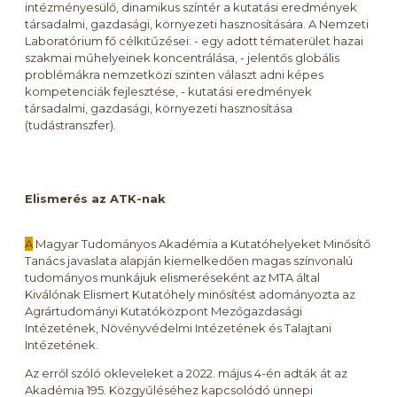
intézményesülő, dinamikus színtér a kutatási eredmények
társadalmi, gazdasági, környezeti hasznosítására. A Nemzeti
Laboratórium fő célkitűzései: - egy adott tématerület hazai
szakmai műhelyeinek koncentrálása, - jelentős globális
problémákra nemzetközi szinten választ adni képes
kompetenciák fejlesztése, - kutatási eredmények
társadalmi, gazdasági, környezeti hasznosítása
(tudástranszfer).
Elismerés az ATK-nak
A
Magyar Tudományos Akadémia a Kutatóhelyeket Minősítő
Tanács javaslata alapján kiemelkedően magas színvonalú
tudományos munkájuk elismeréseként az MTA által
Kiválónak Elismert Kutatóhely minősítést adományozta az
Agrártudományi Kutatóközpont Mezőgazdasági
Intézetének, Növényvédelmi Intézetének és Talajtani
Intézetének.
Az erről szóló okleveleket a 2022. május 4-én adták át az
Akadémia 195. Közgyűléséhez kapcsolódó ünnepi