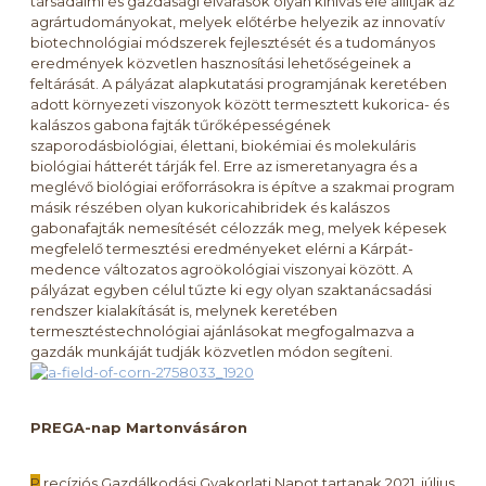
társadalmi és gazdasági elvárások olyan kihívás elé állítják az
agrártudományokat, melyek előtérbe helyezik az innovatív
biotechnológiai módszerek fejlesztését és a tudományos
eredmények közvetlen hasznosítási lehetőségeinek a
feltárását. A pályázat alapkutatási programjának keretében
adott környezeti viszonyok között termesztett kukorica- és
kalászos gabona fajták tűrőképességének
szaporodásbiológiai, élettani, biokémiai és molekuláris
biológiai hátterét tárják fel. Erre az ismeretanyagra és a
meglévő biológiai erőforrásokra is építve a szakmai program
másik részében olyan kukoricahibridek és kalászos
gabonafajták nemesítését célozzák meg, melyek képesek
megfelelő termesztési eredményeket elérni a Kárpát-
medence változatos agroökológiai viszonyai között. A
pályázat egyben célul tűzte ki egy olyan szaktanácsadási
rendszer kialakítását is, melynek keretében
termesztéstechnológiai ajánlásokat megfogalmazva a
gazdák munkáját tudják közvetlen módon segíteni.
PREGA-nap Martonvásáron
P
recíziós Gazdálkodási Gyakorlati Napot tartanak 2021. július