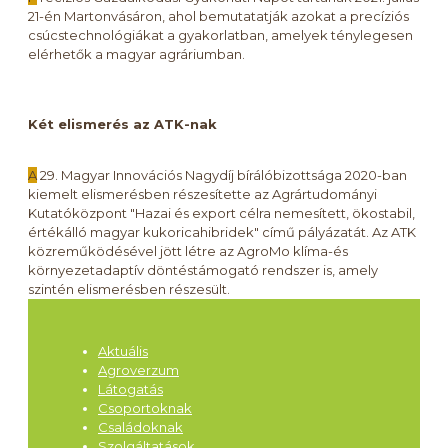
21-én Martonvásáron, ahol bemutatatják azokat a precíziós
csúcstechnológiákat a gyakorlatban, amelyek ténylegesen
elérhetők a magyar agráriumban.
Két elismerés az ATK-nak
A
29. Magyar Innovációs Nagydíj bírálóbizottsága 2020-ban
kiemelt elismerésben részesítette az Agrártudományi
Kutatóközpont "Hazai és export célra nemesített, ökostabil,
értékálló magyar kukoricahibridek" című pályázatát. Az ATK
közreműködésével jött létre az AgroMo klíma-és
környezetadaptív döntéstámogató rendszer is, amely
szintén elismerésben részesült.
Aktuális
Agroverzum
Látogatás
Csoportoknak
Családoknak
Szolgáltatások