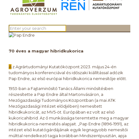
70 éves a magyar hibridkukorica
A
z Agrártudományi Kutatóközpont 2023. május 24-én
tudományos konferenciával és időszaki kiállítással adózik
Pap Endre, az első európai hibridkukorica nemesítője előtt.
1953-ban a Fajtaminősítő Tanács Állami minősítésben
részesítette a Pap Endre által Martonvásáron, a
Mezőgazdasági Tudományos Központban (a mai ATK
Mezőgazdasági Intézet elődjében) nemesített
hibridkukoricát, az MV5-öt. Európában ez volt az első
kukoricahibrid. Az ő munkássága teremtette meg a magyar
hibridkukorica-nemesítés alapjait. „Pap Endre (1896-1991), az
intézet első kutatógárdájának egyik legnagyobb nemesítői
múlttal rendelkező tagja korábban Mindszentpusztán, apja